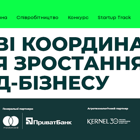
вна
Співробітництво
Конкурс
Startup Track