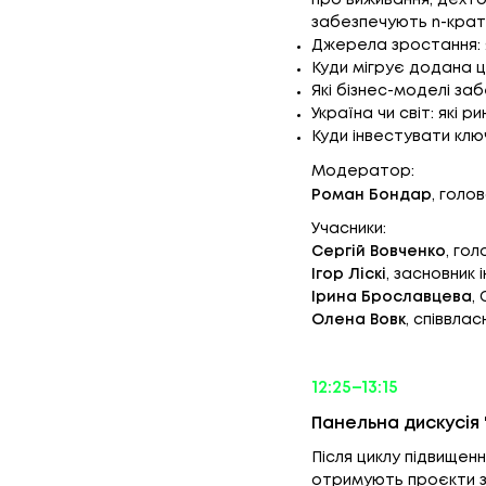
про виживання, дехто
забезпечують n-крат
Джерела зростання: я
Куди мігрує додана ц
Які бізнес-моделі за
Україна чи світ: які р
Куди інвестувати клю
Модератор:
Роман Бондар
, голов
Учасники:
Сергій Вовченко
, го
Ігор Ліскі
, засновник 
Ірина Брославцева
,
Олена Вовк
, співвла
12:25–13:15
Панельна дискусія 
Після циклу підвищенн
отримують проєкти з