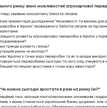
льного ринку: вікно можливостей агрохарчової перер
ртнер, керівник консалтингу Deloitte Ukraine
лічна презентація дослідження "Можливості та виклики для
еробки в Україні", проведеного Deloitte Ukraine за підтр
 запитання:
альшого розвитку агрохарчової переробки в Україні у порівн
сподарювання?
льні тренди рухають галузь?
утрішній ринок чи експорт?
 має Україна з точки зору переробки та як їх краще викори
штовхуються переробники сьогодні та чого слід очікувати 
йбільший потенціал зростання з точки зору інвестора?
"Чи можна сьогодні зростати в рази на ринку їжі?"
фляційний тиск, міграція платоспроможних споживачів і кадр
ликів, з якими стикається український бізнес щоденно. Але, 