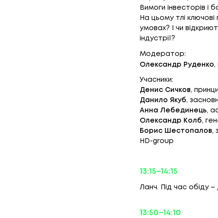
Вимоги інвесторів і 
На цьому тлі ключові
умовах? І чи відкрию
індустрії?​
Модератор:
Олександр Руденко
,
Учасники:
Денис Сичков
, принц
Данило Якуб
, засновн
Анна Лебединець
, 
Олександр Колб
, ге
Борис Шестопалов
,
HD-group
13:15–14:15
Ланч. Під час обіду 
13:50–14:10