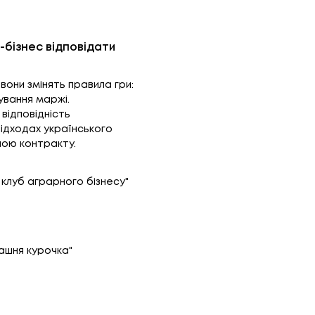
-бізнес відповідати
 вони змінять правила гри:
ування маржі.
відповідність
підходах українського
ною контракту.
 клуб аграрного бізнесу"
машня курочка"