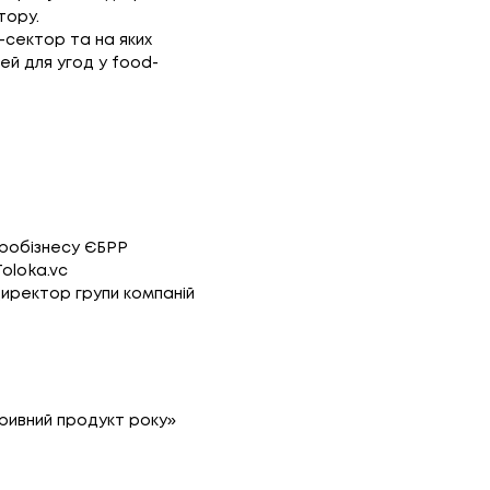
ктору.
-сектор та на яких
ей для угод у food-
гробізнесу ЄБРР
Toloka.vc
 директор групи компаній
оривний продукт року»