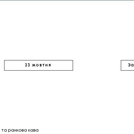
23 жовтня
З
в та ранкова кава