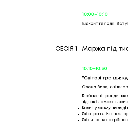
10:00–10:10
Відкриття події. Всту
CEСІЯ 1. Маржа під ти
10:10–10:30
"Світові тренди: к
Олена Вовк
, співвла
Глобальні тренди вже
відтак і ламають звич
Коли і у якому вигляд
Які стратегічні вект
Які питання потрібно