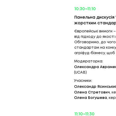
10:30–11:10
Панельна дискусія 
жорстким стандар
Європейські вимоги – 
від підходу до якост
Обговоримо, до чого 
стандартам на конкур
агріфуд-бізнесу, щоб
Модераторка:
Олександра Аврамен
(UCAB)
Учасники:
Олександр Ясинськи
Олена Стретович
, к
Олена Богушева
, ке
11:10–11:30