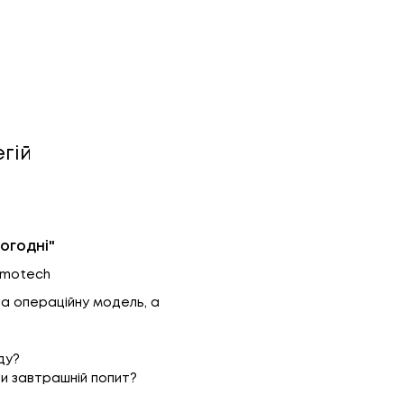
егій
ьогодні"
rmotech
на операційну модель, а
ду?
ти завтрашній попит?