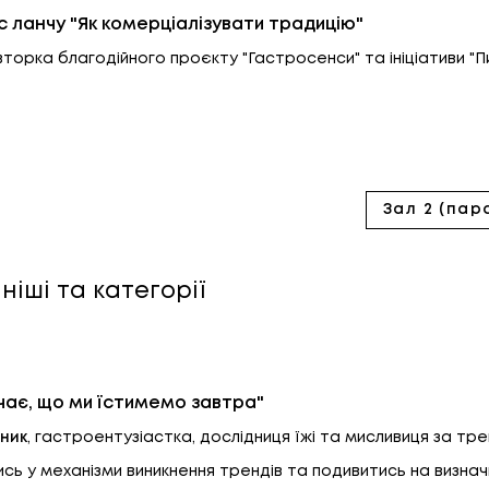
с ланчу "Як комерціалізувати традицію"
авторка благодійного проєкту "Гастросенси" та ініціативи "П
Зал 2 (па
ніші та категорії
ачає, що ми їстимемо завтра"
ник
, гастроентузіастка, дослідниця їжі та мисливиця за тр
ь у механізми виникнення трендів та подивитись на визначн