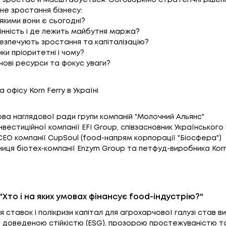
 зростає й масштабується. Обговоримо стратегічні рішення
не зростання бізнесу:
кими вони є сьогодні?
інність і де лежить майбутня маржа?
безпечують зростання та капіталізацію?
инки пріоритетні і чому?
чові ресурси та фокус уваги?
а офісу Korn Ferry в Україні
лова наглядової ради групи компаній "Молочний Альянс"
інвестиційної компанії EFI Group, співзасновник Українськог
 CEO компанії CupSoul (food-напрям корпорації "Біосфера")
сниця біотех-компанії Enzym Group та петфуд-виробника Ko
"Хто і на яких умовах фінансує food-індустрію?"
я ставок і полікризи капітал для агрохарчової галузі став в
 доведеною стійкістю (ESG), прозорою простежуваністю та