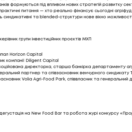
банків формуються під впливом нових стратегій розвитку се
 практичні питання — хто реально фінансує сьогодні агріфуд
ть синдикативні та blended-структури нове вікно можливост
 керівник групи інвестиційних проєктів МХП
ипал Horizon Capital
ик компанії Diligent Capital
асоційована директорка, старша банкірка департаменту а
неральний партнер та співзасновник венчурного синдикату 
 засновник Volia Agri-Food Park, співвласник та генеральний
– дегустація на New Food Bar та робота журі конкурсу «Пр