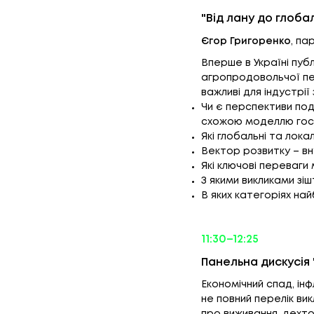
"Від лану до глоба
Єгор Григоренко
, па
Вперше в Україні пуб
агропродовольчої пер
важливі для індустрії
Чи є перспективи под
схожою моделлю го
Які глобальні та лока
Вектор розвитку – вн
Які ключові переваги
З якими викликами зі
В яких категоріях на
11:30–12:25
Панельна дискусія 
Економічний спад, ін
не повний перелік вик