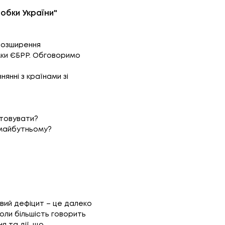
обки України"
 розширення
имки ЄБРР. Обговоримо
янні з країнами зі
стовувати?
в майбутньому?
овий дефіцит – це далеко
коли більшість говорить