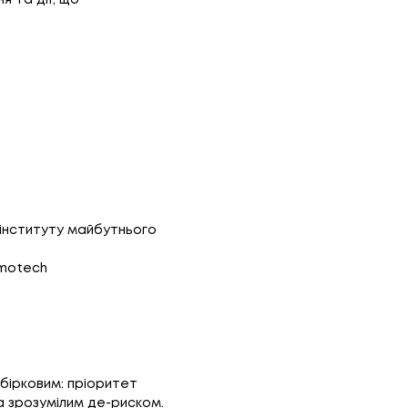
 та дії, що
о інституту майбутнього
rmotech
ибірковим: пріоритет
 зрозумілим де-риском.