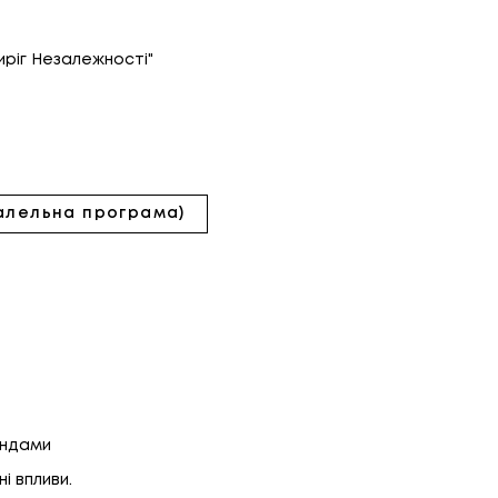
иріг Незалежності"
ралельна програма)
ендами
і впливи.