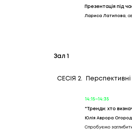
Презентація під ча
Лариса Латипова
, 
Зал 1
CEСІЯ 2. Перспективні 
14:15–14:35
"Тренди: хто визн
Юлія Аврора Огород
Спробуємо заглибитис