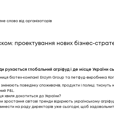
пне слово від організаторів
ском: проектування нових бізнес-страт
уди рухається глобальний агріфуд і де місце України с
сниця біотех-компанії Enzym Group та петфуд-виробника Ko
 змінюють поведінку споживачів, продукти і полиці, тиснуть 
ний P&L.
і ця хвиля докотиться до України?
ори зростання світові тренди відкриють українському агріфу
 винести на раду директорів уже сьогодні, щоб задовольни