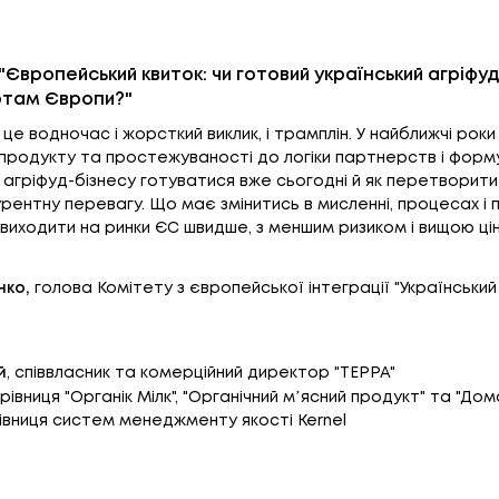
"Європейський квиток: чи готовий український агріфуд
там Європи?"
це водночас і жорсткий виклик, і трамплін. У найближчі роки
і продукту та простежуваності до логіки партнерств і форм
агріфуд-бізнесу готуватися вже сьогодні й як перетворити 
ентну перевагу. Що має змінитись в мисленні, процесах і 
 виходити на ринки ЄС швидше, з меншим ризиком і вищою ці
ко,
голова Комітету з європейської інтеграції "Український
й
, співвласник та комерційний директор "ТЕРРА"
ерівниця "Органік Мілк", "Органічний мʼясний продукт" та "До
рівниця систем менеджменту якості Kernel