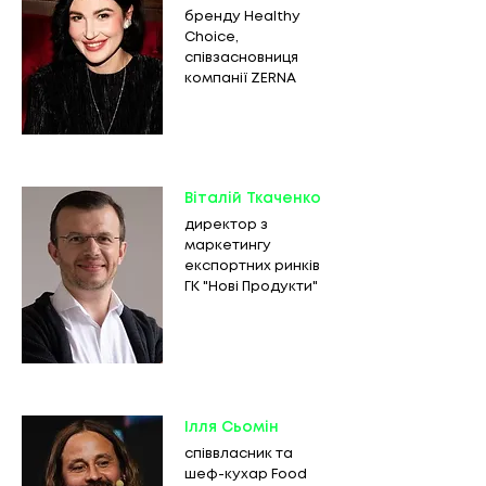
бренду Healthy
Choice,
співзасновниця
компанії ZERNA
Віталій Ткаченко
директор з
маркетингу
експортних ринків
ГК "Нові Продукти"
Ілля Сьомін
співвласник та
шеф-кухар Food