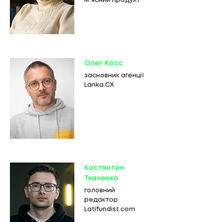
мʼясний продукт"
Олег Косс
засновник агенції
Lanka.CX
Костянтин
Ткаченко
головний
редактор
Latifundist.com