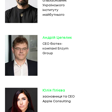
співзасновник
Українського
інституту
майбутнього
Андрій Цегелик
CEO біотех-
компанії Enzym
Group
Юлія Плієва
засновниця та СЕО
Apple Consulting