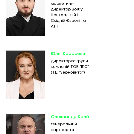
маркетинг-
директор Bolt у
Центральній і
Східній Європі та
Азії
Юлія Карасевич
директорка групи
компаній ТОВ "ІПС"
(ТД "Зерновита")
Олександр Колб
генеральний
партнер та