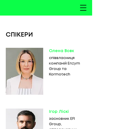
СПІКЕРИ
Олена Вовк
співвласниця
компаній Enzym
Group та
Kormotech
Ігор Ліскі
засновник EFI
Group,