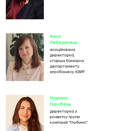
Анна
Лебединець
асоційована
директорка,
старша банкірка
департаменту
агробізнесу ЄБРР
Марина
Горобець
директорка з
розвитку групи
компаній "Глобино"