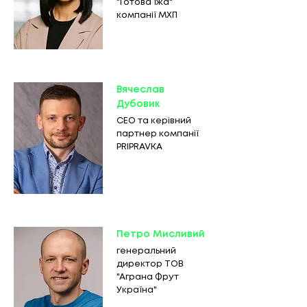
"Готова їжа"
компанії МХП
Вячеслав
Дубовик
СЕО та керівний
партнер компанії
PRIPRAVKA
Петро Мисливий
генеральний
директор ТОВ
"Аграна Фрут
Україна"