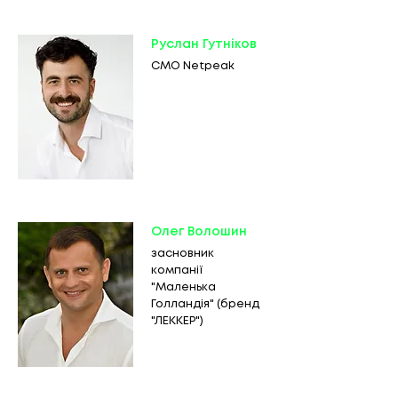
Руслан Гутніков
СMO Netpeak
Олег Волошин
засновник
компанії
"Маленька
Голландія" (бренд
"ЛЕККЕР")