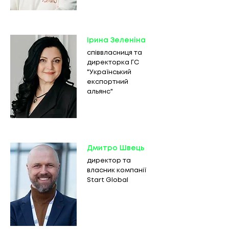
Ірина Зеленіна
співвласниця та
директорка ГС
"Український
експортний
альянс"
Дмитро Швець
директор та
власник компанії
Start Global