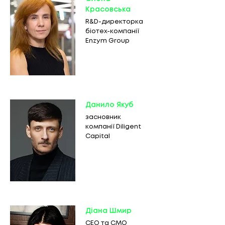
Красовська
R&D-директорка
біотех-компанії
Enzym Group
Данило Якуб
засновник
компанії Diligent
Capital
Діана Шмир
CEO та CMO