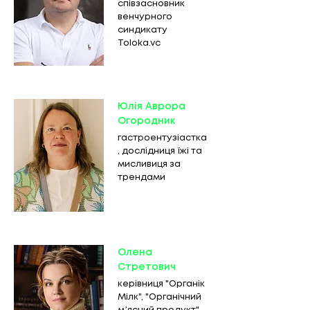
співзасновник
венчурного
синдикату
Toloka.vc
Юлія Аврора
Огородник
гастроентузіастка
, дослідниця їжі та
мисливиця за
трендами
Олена
Стретович
керівниця "Органік
Мілк", "Органічний