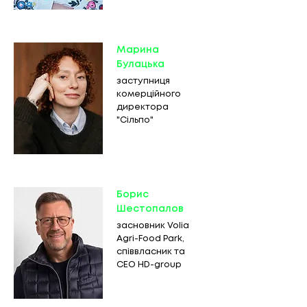
Марина
Булацька
заступниця
комерційного
директора
"Сільпо"
Борис
Шестопалов
засновник Volia
Agri-Food Park,
співвласник та
СЕО HD-group