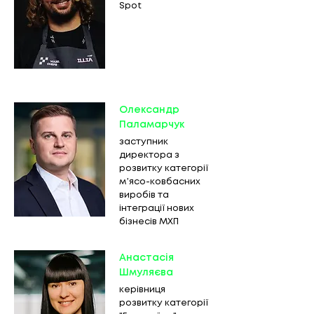
Spot
Олександр
Паламарчук
заступник
директора з
розвитку категорії
мʼясо-ковбасних
виробів та
інтеграції нових
бізнесів МХП
Анастасія
Шмуляєва
керівниця
розвитку категорії