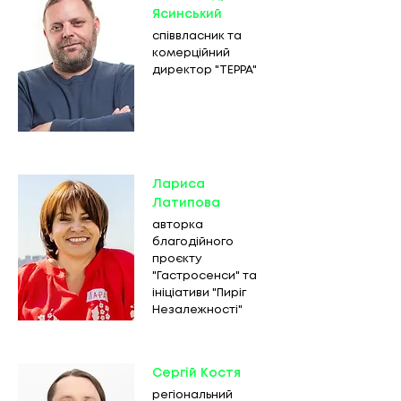
Ясинський
співвласник та
комерційний
директор "
ТЕРРА"
Лариса
Латипова
авторка
благодійного
проєкту
"Гастросенси" та
ініціативи "Пиріг
Незалежності"
Сергій Костя
регіональний