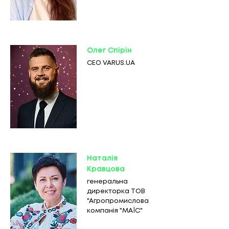
Олег Спірін
CEO
VARUS.UA
Наталія
Кравцова
генеральна
директорка ТОВ
"Агропромислова
компанія "МАЇС"