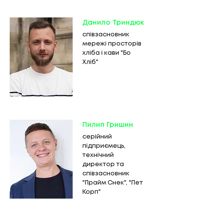
Данило Триндюк
співзасновник
мережі просторів
хліба і кави "Бо
Хліб"
Пилип Гришин
серійний
підприємець,
технічний
директор та
співзасновник
"Прайм Снек", "Пет
Корп"