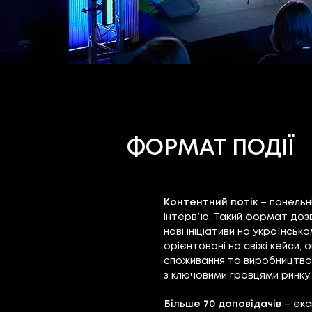
ФОРМАТ ПОДІЇ
Контентний потік
–
панельні
інтервʼю. Такий формат дозв
нові ініціативи на українсько
орієнтовані на свіжі кейси, 
споживання та виробництва ї
з ключовими гравцями ринку 
Більше 70 доповідачів
– екс