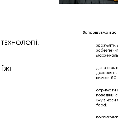
Запрошуємо вас 
ТЕХНОЛОГІЇ,
зрозуміти,
забезпечит
маржинальн
ЇЖІ
дізнатись п
дозволять 
вимоги ЄС 
отримати і
поведінці 
їжу в часи 
food;
поспілкува