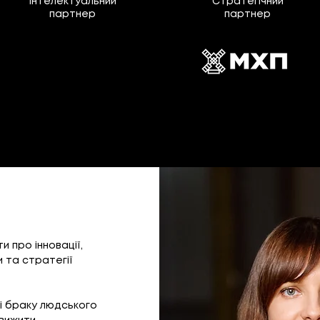
Інтелектуальний
Стратегічний
партнер
партнер
и про інновації,
и та стратегії
 і браку людського