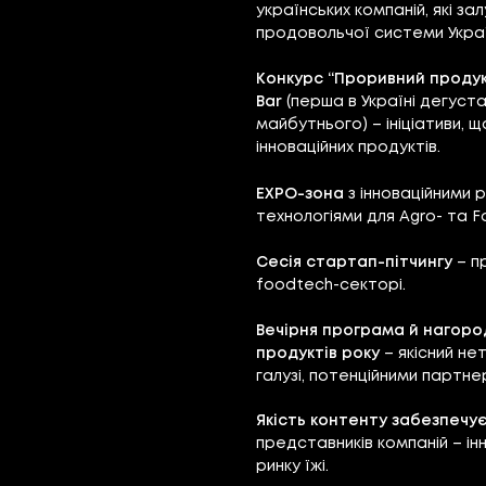
українських компаній, які за
продовольчої системи Україн
​​​Конкурс “Проривний проду
Bar
(перша в Україні дегуста
майбутнього) – ініціативи, 
інноваційних продуктів.
EXPO-зона
з інноваційними 
технологіями для Agro- та 
​Сесія стартап-пітчингу
– пр
foodtech-секторі.
Вечірня програма й нагор
продуктів року
– якісний не
галузі, потенційними партн
Якість контенту забезпечу
представників компаній – ін
ринку їжі.