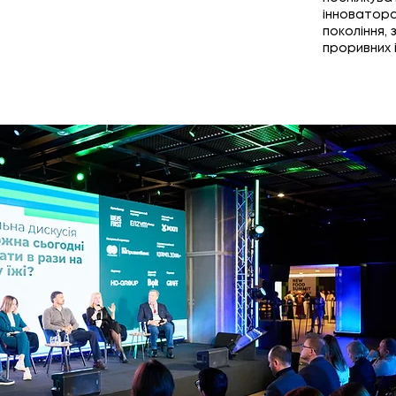
інноватора
покоління,
проривних 