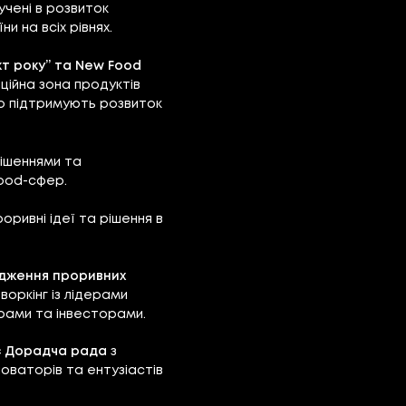
лучені в розвиток
и на всіх рівнях.
кт року” та New Food
ційна зона продуктів
що підтримують розвиток
рішеннями та
Food-сфер.
оривні ідеї та рішення в
одження проривних
творкінг із лідерами
ерами та інвесторами.
є Дорадча рада
з
новаторів та ентузіастів