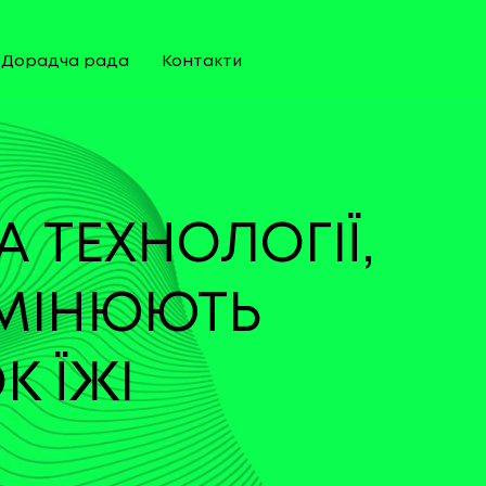
Дорадча рада
Контакти
ТА ТЕХНОЛОГІЇ,
ЗМІНЮЮТЬ
К ЇЖІ