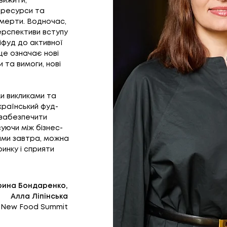
вижити,
и ресурси та
вмерти. Водночас,
перспективи вступу
іфуд до активної
 це означає нові
 та вимоги, нові
ми викликами та
раїнський фуд-
 забезпечити
уючи між бізнес-
ями завтра, можна
инку і сприяти
рина Бондаренко,
Алла Ліпінська
 New Food Summit