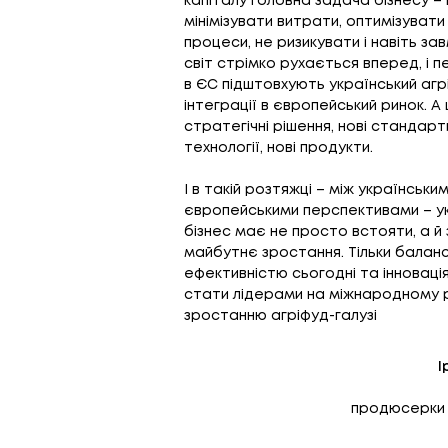
капіталу головна задача бізнесу – 
мінімізувати витрати, оптимізуват
процеси, не ризикувати і навіть за
світ стрімко рухається вперед, і 
в ЄС підштовхують український агр
інтеграції в європейський ринок. А
стратегічні рішення, нові стандарти
технології, нові продукти.
І в такій розтяжці – між українськи
європейськими перспективами – ук
бізнес має не просто встояти, а й
майбутнє зростання. Тільки баланс
ефективністю сьогодні та інноваці
стати лідерами на міжнародному р
зростанню агріфуд-галузі
І
продюсерки