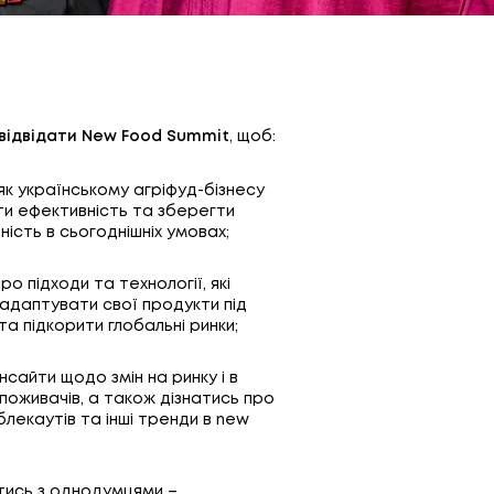
відвідати New Food Summit
, щоб:
 як українському агріфуд-бізнесу
и ефективність та зберегти
ість в сьогоднішніх умовах;
ро підходи та технології, які
адаптувати свої продукти під
та підкорити глобальні ринки;
нсайти щодо змін на ринку і в
споживачів, а також дізнатись про
блекаутів та інші тренди в new
тись з однодумцями –