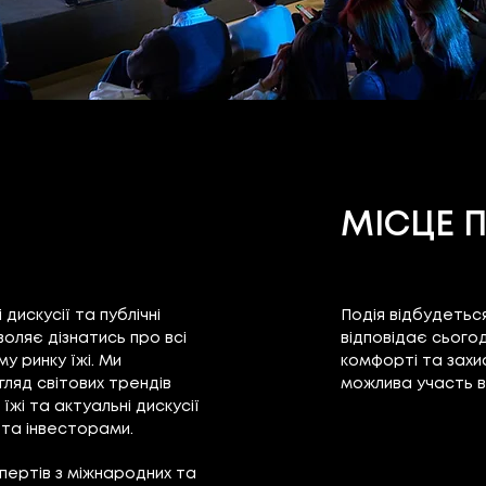
МІСЦЕ 
 дискусії та публічні
П
одія відбудеться
оляє дізнатись про всі
відповідає сього
му ринку їжі. Ми
комфорті та захис
огляд світових трендів
можлива участь в
жі та актуальні дискусії
та інвесторами.​
пертів з міжнародних та